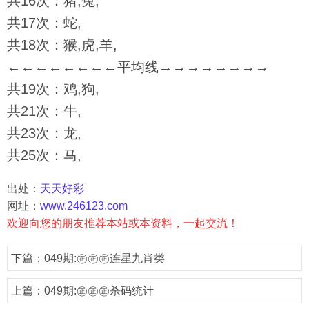
共16次：猪,兔,
共17次：蛇,
共18次：猴,虎,羊,
←←←←←←←←平均线→→→→→→→→
共19次：鸡,狗,
共21次：牛,
共23次：龙,
共25次：马,
出处：
天天好彩
网址：
www.246123.com
欢迎向您的朋友推荐本站或本资料，一起交流！
下篇：
049期:㊣㊣㊣连星九肖类
上篇：
049期:㊣㊣㊣杀码统计