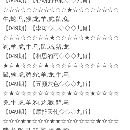
【049期】【心动的依赖◇◇九肖】
☆☆☆☆☆☆☆☆☆☆☆★☆☆☆☆☆☆☆☆
牛,蛇,马,猴,龙,羊,虎,鼠,兔,
【049期】【李涛◇◇◇◇◇九肖】
☆☆☆☆☆☆☆☆★☆☆☆☆☆★☆☆☆☆☆
狗,羊,虎,牛,马,鼠,鸡,猪,龙,
【049期】【相思的雨◇◇◇九肖】
★☆★☆☆☆☆★☆☆☆☆☆☆☆☆☆☆☆☆
鼠,猴,虎,鸡,蛇,羊,龙,牛,马,
【049期】【五颜六色◇◇◇九肖】
☆★☆☆☆☆☆☆☆☆☆★☆☆☆★☆☆☆☆
兔,牛,虎,羊,狗,龙,猴,鸡,马,
【049期】【摩托天使◇◇◇九肖】
☆☆☆★★☆☆☆★★☆☆☆☆☆☆★☆☆☆