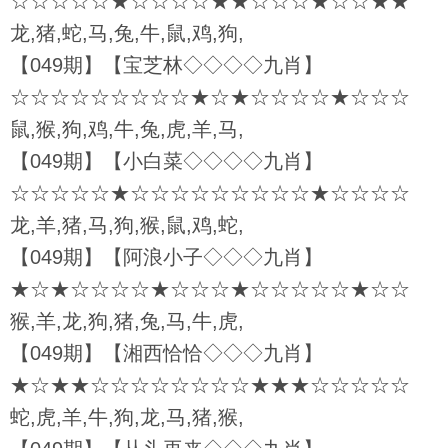
☆☆☆☆☆★☆☆☆☆★★☆☆☆★☆☆★★
龙,猪,蛇,马,兔,牛,鼠,鸡,狗,
【049期】【宝芝林◇◇◇◇九肖】
☆☆☆☆☆☆☆☆☆★☆★☆☆☆☆★☆☆☆
鼠,猴,狗,鸡,牛,兔,虎,羊,马,
【049期】【小白菜◇◇◇◇九肖】
☆☆☆☆☆★☆☆☆☆☆☆☆☆☆★☆☆☆☆
龙,羊,猪,马,狗,猴,鼠,鸡,蛇,
【049期】【阿浪小子◇◇◇九肖】
★☆★☆☆☆☆★☆☆☆★☆☆☆☆☆★☆☆
猴,羊,龙,狗,猪,兔,马,牛,虎,
【049期】【湘西恰恰◇◇◇九肖】
★☆★★☆☆☆☆☆☆☆☆★★★☆☆☆☆☆
蛇,虎,羊,牛,狗,龙,马,猪,猴,