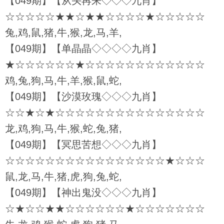
【049期】【从头再来◇◇◇九肖】
☆☆☆☆☆★★☆★★☆☆☆☆★☆☆☆☆☆
兔,鸡,鼠,猪,牛,猴,龙,马,羊,
【049期】【单晶晶◇◇◇◇九肖】
★☆☆☆☆☆☆★☆☆☆☆☆☆☆☆☆☆☆☆
鸡,兔,狗,马,牛,羊,猴,鼠,蛇,
【049期】【沙漠玫瑰◇◇◇九肖】
☆☆★☆★☆☆☆☆☆☆☆☆☆☆☆☆☆☆☆
龙,鸡,狗,马,牛,猴,蛇,兔,猪,
【049期】【冥思苦想◇◇◇九肖】
☆☆☆☆☆☆☆☆☆☆☆☆☆☆☆☆★☆☆☆
鼠,龙,马,牛,猪,虎,狗,兔,蛇,
【049期】【神出鬼没◇◇◇九肖】
☆★☆☆★★☆☆☆☆☆☆★☆☆☆☆☆☆☆