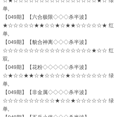
☆★☆☆☆☆☆☆☆☆☆☆☆☆☆☆☆☆★☆ 绿
单,
【049期】【六合极限◇◇◇杀半波】
★☆☆☆☆☆★★☆☆★☆★★☆☆☆☆☆★ 红
单,
【049期】【貌合神离◇◇◇杀半波】
☆☆☆☆☆☆☆☆☆☆☆☆☆☆☆☆☆★☆☆ 红
双,
【049期】【花粉◇◇◇◇◇杀半波】
☆★☆☆★★☆★☆☆☆☆★☆☆☆☆☆☆☆ 绿
单,
【049期】【非金属◇◇◇◇杀半波】
☆☆☆☆☆☆☆☆☆☆★☆☆★☆☆☆☆☆☆ 绿
单,