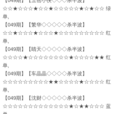
【049期】【五岳小侠◇◇◇杀半波】
☆☆★☆☆☆★☆☆★☆☆☆☆☆★☆★☆☆ 绿
单,
【049期】【繁华◇◇◇◇◇杀半波】
☆☆★☆☆☆★☆☆☆★☆☆☆☆☆☆☆☆☆ 红
单,
【049期】【睛天◇◇◇◇◇杀半波】
☆☆☆☆★☆☆☆☆☆☆☆☆★☆☆☆☆★★ 红
单,
【049期】【车晶晶◇◇◇◇杀半波】
☆☆☆☆☆☆☆☆☆★★☆☆☆☆★☆☆☆☆ 红
单,
【049期】【沈财◇◇◇◇◇杀半波】
☆☆☆☆☆☆☆☆☆☆☆☆☆★☆★★☆☆☆ 蓝