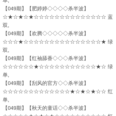
单,
【049期】【肥婷婷◇◇◇◇杀半波】
☆★☆★☆★☆☆☆☆☆☆☆☆☆☆☆☆☆☆ 蓝
双,
【049期】【欢腾◇◇◇◇◇杀半波】
☆☆☆★☆☆☆☆☆☆☆☆☆☆☆☆☆☆☆★ 绿
双,
【049期】【红袖舔香◇◇◇杀半波】
☆☆☆☆☆☆★☆☆☆☆☆☆☆☆☆☆☆★☆ 绿
单,
【049期】【刮风的官方◇◇杀半波】
☆☆☆☆☆☆☆☆☆☆☆☆☆★☆★☆★☆☆ 红
单,
【049期】【秋天的童话◇◇杀半波】