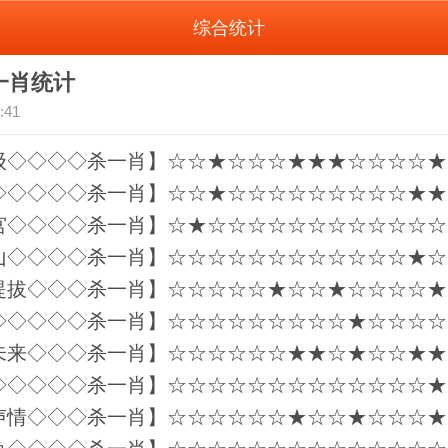
综合统计
杀一肖统计
:41
年级◇◇◇◇杀一肖】☆☆★☆☆☆★★★☆☆☆☆★
城◇◇◇◇◇杀一肖】☆☆★☆☆☆☆☆☆☆☆☆★★
明宫◇◇◇◇杀一肖】☆★☆☆☆☆☆☆☆☆☆☆☆☆
连山◇◇◇◇杀一肖】☆☆☆☆☆☆☆☆☆☆☆☆★☆
不提拔◇◇◇杀一肖】☆☆☆☆☆★☆☆★☆☆☆☆★
保◇◇◇◇◇杀一肖】☆☆☆☆☆☆☆☆☆★☆☆☆☆
出未来◇◇◇杀一肖】☆☆☆☆☆☆★★☆★☆☆★★
露◇◇◇◇◇杀一肖】☆☆☆☆☆☆☆☆☆☆☆☆☆★
啸声情◇◇◇杀一肖】☆☆☆☆☆☆★☆☆★☆☆☆★