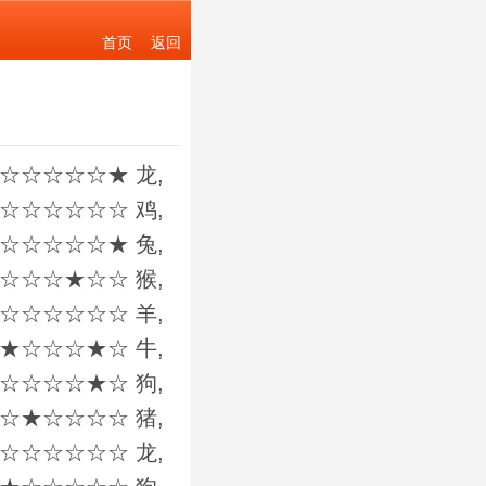
首页
返回
☆☆☆☆☆★ 龙,
☆☆☆☆☆☆ 鸡,
☆☆☆☆☆★ 兔,
☆☆☆★☆☆ 猴,
☆☆☆☆☆☆ 羊,
★☆☆☆★☆ 牛,
☆☆☆☆★☆ 狗,
☆★☆☆☆☆ 猪,
☆☆☆☆☆☆ 龙,