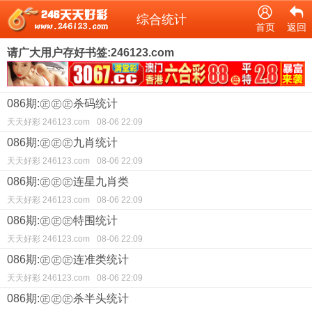
综合统计
首页
返回
请广大用户存好书签:246123.com
086期:㊣㊣㊣杀码统计
天天好彩 246123.com
08-06 22:09
086期:㊣㊣㊣九肖统计
天天好彩 246123.com
08-06 22:09
086期:㊣㊣㊣连星九肖类
天天好彩 246123.com
08-06 22:09
086期:㊣㊣㊣特围统计
天天好彩 246123.com
08-06 22:09
086期:㊣㊣㊣连准类统计
天天好彩 246123.com
08-06 22:09
086期:㊣㊣㊣杀半头统计