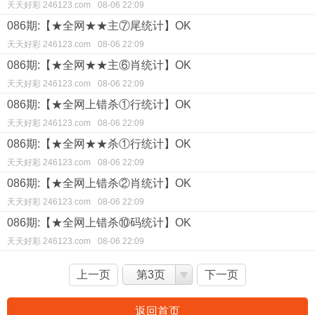
天天好彩 246123.com
08-06 22:09
086期:【★全网★★主⑦尾统计】OK
天天好彩 246123.com
08-06 22:09
086期:【★全网★★主⑥肖统计】OK
天天好彩 246123.com
08-06 22:09
086期:【★全网上错杀①行统计】OK
天天好彩 246123.com
08-06 22:09
086期:【★全网★★杀①行统计】OK
天天好彩 246123.com
08-06 22:09
086期:【★全网上错杀②肖统计】OK
天天好彩 246123.com
08-06 22:09
086期:【★全网上错杀⑩码统计】OK
天天好彩 246123.com
08-06 22:09
上一页
第3页
下一页
返回首页