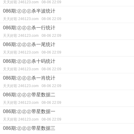
天天好彩 246123.com
08-06 22:09
086期:㊣㊣㊣杀半波统计
天天好彩 246123.com
08-06 22:09
086期:㊣㊣㊣杀一行统计
天天好彩 246123.com
08-06 22:09
086期:㊣㊣㊣杀一尾统计
天天好彩 246123.com
08-06 22:09
086期:㊣㊣㊣杀十码统计
天天好彩 246123.com
08-06 22:09
086期:㊣㊣㊣杀一肖统计
天天好彩 246123.com
08-06 22:09
086期:㊣㊣㊣带星数据二
天天好彩 246123.com
08-06 22:09
086期:㊣㊣㊣带星数据一
天天好彩 246123.com
08-06 22:09
086期:㊣㊣㊣带星数据三